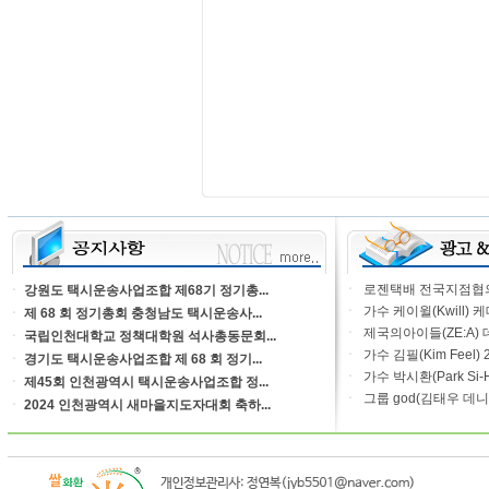
ㆍ
로젠택배 전국지점협의회
ㆍ
강원도 택시운송사업조합 제68기 정기총...
ㆍ
가수 케이윌(Kwill) 
ㆍ
제 68 회 정기총회 충청남도 택시운송사...
ㆍ
제국의아이들(ZE:A) 
ㆍ
국립인천대학교 정책대학원 석사총동문회...
ㆍ
가수 김필(Kim Feel) 
ㆍ
경기도 택시운송사업조합 제 68 회 정기...
ㆍ
가수 박시환(Park Si-Hw
ㆍ
제45회 인천광역시 택시운송사업조합 정...
ㆍ
그룹 god(김태우 데니
ㆍ
2024 인천광역시 새마을지도자대회 축하...