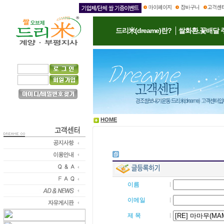
드리米(dreame)란?
쌀화환,꽃배달 
HOME
이름
이메일
제 목