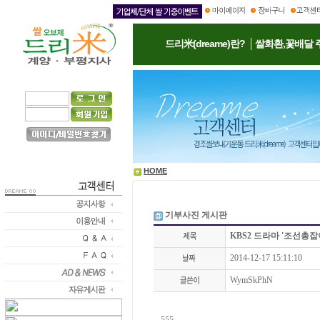
드리米(dreame)란?
쌀화환,꽃배달 
HOME
기부사진 게시판
KBS2 드라마 '조선총
2014-12-17 15:11:10
WymSkPhN