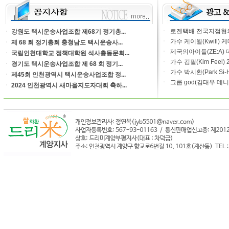
ㆍ
로젠택배 전국지점협의회
ㆍ
강원도 택시운송사업조합 제68기 정기총...
ㆍ
가수 케이윌(Kwill) 
ㆍ
제 68 회 정기총회 충청남도 택시운송사...
ㆍ
제국의아이들(ZE:A) 
ㆍ
국립인천대학교 정책대학원 석사총동문회...
ㆍ
가수 김필(Kim Feel) 
ㆍ
경기도 택시운송사업조합 제 68 회 정기...
ㆍ
가수 박시환(Park Si-Hw
ㆍ
제45회 인천광역시 택시운송사업조합 정...
ㆍ
그룹 god(김태우 데니
ㆍ
2024 인천광역시 새마을지도자대회 축하...