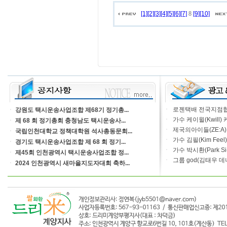
[1]
[2]
[3]
[4]
[5]
[6]
[7]
8
[9]
[10]
ㆍ
로젠택배 전국지점협의
ㆍ
강원도 택시운송사업조합 제68기 정기총...
ㆍ
가수 케이윌(Kwill)
ㆍ
제 68 회 정기총회 충청남도 택시운송사...
ㆍ
제국의아이들(ZE:A) 
ㆍ
국립인천대학교 정책대학원 석사총동문회...
ㆍ
가수 김필(Kim Feel
ㆍ
경기도 택시운송사업조합 제 68 회 정기...
ㆍ
가수 박시환(Park Si-H
ㆍ
제45회 인천광역시 택시운송사업조합 정...
ㆍ
그룹 god(김태우 데
ㆍ
2024 인천광역시 새마을지도자대회 축하...