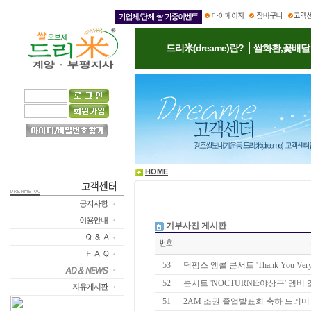
드리米(dreame)란?
쌀화환,꽃배달
HOME
기부사진 게시판
53
딕펑스 앵콜 콘서트 'Thank You Very D
52
콘서트 'NOCTURNE:야상곡' 멤버 
51
2AM 조권 졸업발표회 축하 드리미