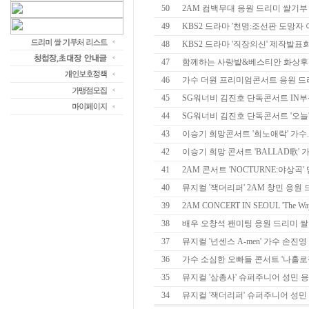
50
2AM 컴백무대 응원 드리미 쌀기부
49
KBS2 드라마 '천명:조선판 도망자 
48
KBS2 드라마 '직장의신' 제작발표회 
47
함께하는 사랑밭&베스티안 화상후원재
46
가수 더원 프리미엄콘서트 응원 드
45
SG워너비 김진호 단독콘서트 IN부산
44
SG워너비 김진호 단독콘서트 '오늘' 
43
이승기 희망콘서트 '희노애락' 가수.배
42
이승기 희망 콘서트 'BALLAD歌' 가
41
2AM 콘서트 'NOCTURNE:야상곡' 
40
뮤지컬 '잭더리퍼' 2AM 창민 응원
39
2AM CONCERT IN SEOUL 'The Way
38
배우 오창석 팬미팅 응원 드리미 
37
뮤지컬 '넌센스 A-men' 가수 손진영 
36
가수 소심한 오빠들 콘서트 '나홀로집에
35
뮤지컬 '삼총사' 슈퍼주니어 성민 응원
34
뮤지컬 '잭더리퍼' 슈퍼주니어 성민 응