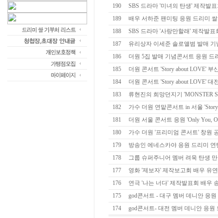
190
SBS 드라마 '미녀의 탄생' 제작발표회
189
배우 서하준 팬미팅 응원 드리미 
188
SBS 드라마 '사랑만할래' 제작발표회
187
유리상자 이세준 솔로앨범 발매 기념
186
더원 5집 발매 기념콘서트 응원 드
185
더원 콘서트 'Story about LOVE' 
184
더원 콘서트 'Story about LOVE' 
183
류현진의 희망던지기 'MONSTER S
182
가수 더원 연맡콘서트 in 서울 'Story ab
181
더원 서울 콘서트 응원 'Only You, Only
180
가수 더원 '프리미엄 콘서트' 창원 공연
179
방송인 에네스카야 응원 드리미 
178
그룹 슈퍼주니어 멤버 려욱 탄생 만일
177
영화 '제보자' 제작보고회 배우 유연석
176
연극 '나는 너다' 제작발표회 배우 송
175
god콘서트 - 대구 멤버 데니안 응
174
god콘서트- 대전 멤버 데니안 응원