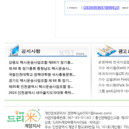
1
[2]
[3]
[4]
[5]
[6]
[7]
[8]
[9]
[10]
ㆍ
로젠택배 전국지점협의
ㆍ
강원도 택시운송사업조합 제68기 정기총...
ㆍ
가수 케이윌(Kwill)
ㆍ
제 68 회 정기총회 충청남도 택시운송사...
ㆍ
제국의아이들(ZE:A) 
ㆍ
국립인천대학교 정책대학원 석사총동문회...
ㆍ
가수 김필(Kim Feel
ㆍ
경기도 택시운송사업조합 제 68 회 정기...
ㆍ
가수 박시환(Park Si-H
ㆍ
제45회 인천광역시 택시운송사업조합 정...
ㆍ
그룹 god(김태우 데
ㆍ
2024 인천광역시 새마을지도자대회 축하...