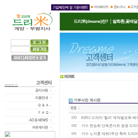
드리米(dreame)란?
쌀화환,꽃배달
HOME
기부사진 게시판
193
KBS2 드라마 '힐러' 제작발표회 배우
192
가수 한승희 단독콘서트 응원 드리
191
가수 노지훈 데뷔2주년 축하 드리