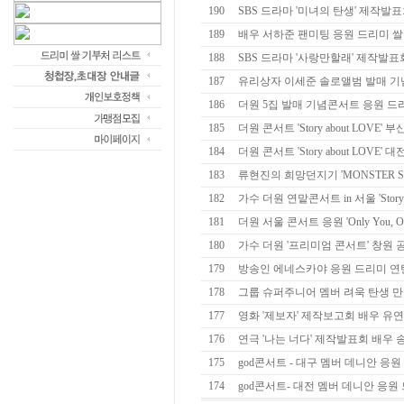
190
SBS 드라마 '미녀의 탄생' 제작발표회
189
배우 서하준 팬미팅 응원 드리미 
188
SBS 드라마 '사랑만할래' 제작발표회
187
유리상자 이세준 솔로앨범 발매 기념
186
더원 5집 발매 기념콘서트 응원 드
185
더원 콘서트 'Story about LOVE' 
184
더원 콘서트 'Story about LOVE' 
183
류현진의 희망던지기 'MONSTER S
182
가수 더원 연맡콘서트 in 서울 'Story ab
181
더원 서울 콘서트 응원 'Only You, Only
180
가수 더원 '프리미엄 콘서트' 창원 공연
179
방송인 에네스카야 응원 드리미 
178
그룹 슈퍼주니어 멤버 려욱 탄생 만일
177
영화 '제보자' 제작보고회 배우 유연석
176
연극 '나는 너다' 제작발표회 배우 송
175
god콘서트 - 대구 멤버 데니안 응
174
god콘서트- 대전 멤버 데니안 응원