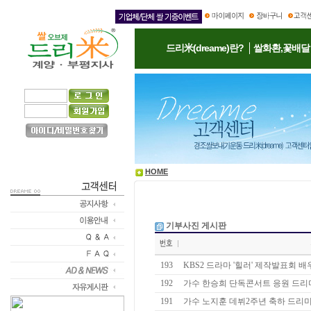
드리米(dreame)란?
쌀화환,꽃배달
HOME
기부사진 게시판
193
KBS2 드라마 '힐러' 제작발표회 배우
192
가수 한승희 단독콘서트 응원 드리
191
가수 노지훈 데뷔2주년 축하 드리