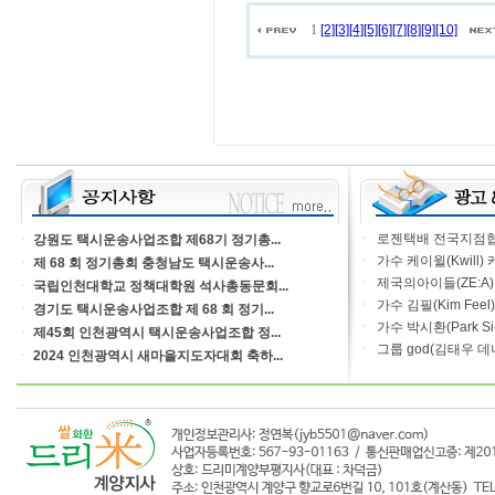
1
[2]
[3]
[4]
[5]
[6]
[7]
[8]
[9]
[10]
ㆍ
로젠택배 전국지점협의
ㆍ
강원도 택시운송사업조합 제68기 정기총...
ㆍ
가수 케이윌(Kwill)
ㆍ
제 68 회 정기총회 충청남도 택시운송사...
ㆍ
제국의아이들(ZE:A) 
ㆍ
국립인천대학교 정책대학원 석사총동문회...
ㆍ
가수 김필(Kim Feel
ㆍ
경기도 택시운송사업조합 제 68 회 정기...
ㆍ
가수 박시환(Park Si-H
ㆍ
제45회 인천광역시 택시운송사업조합 정...
ㆍ
그룹 god(김태우 데
ㆍ
2024 인천광역시 새마을지도자대회 축하...