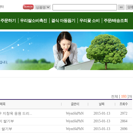
 주문하기
우리쌀소비촉진
결식 아동돕기
우리꽃 소비
주문/배송조회
전체 [
193
]개
 지창욱 응원 드리...
WymSkPhN
2015-01-13
2972
미 쌀기부
WymSkPhN
2015-01-13
2864
미 쌀기부
WymSkPhN
2015-01-13
2696